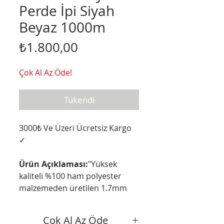
Perde İpi Siyah
Beyaz 1000m
Fiyat
₺1.800,00
Çok Al Az Öde!
Tükendi
3000₺ Ve Üzeri Ücretsiz Kargo
✓
Ürün Açıklaması:
"Yüksek
kaliteli %100 ham polyester
malzemeden üretilen 1.7mm
siyah-beyaz dikey perde ipi,
sorunsuz çalışma ve uzun
Çok Al Az Öde