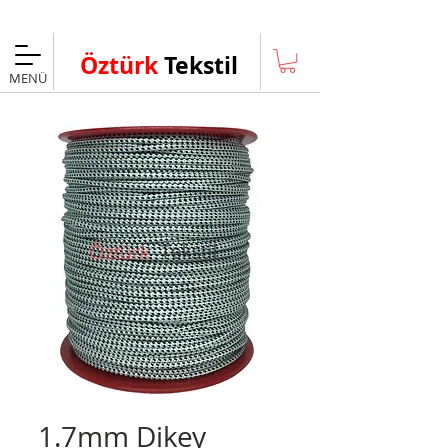
Taksitli Alışveriş Fırsatı
Öztürk
Tekstil
MENÜ
1.7mm Dikey