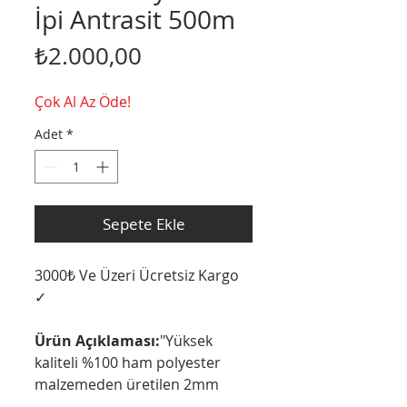
İpi Antrasit 500m
Fiyat
₺2.000,00
Çok Al Az Öde!
Adet
*
Sepete Ekle
3000₺ Ve Üzeri Ücretsiz Kargo
✓
Ürün Açıklaması:
"Yüksek
kaliteli %100 ham polyester
malzemeden üretilen 2mm
antrasit perde ipi, sorunsuz