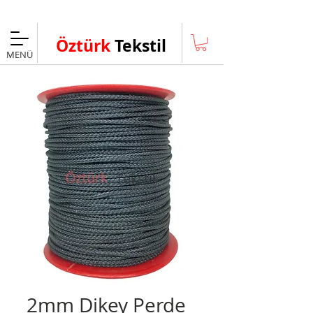
Taksitli Alışveriş Fırsatı
Öztürk
Tekstil
MENÜ
2mm Dikey Perde