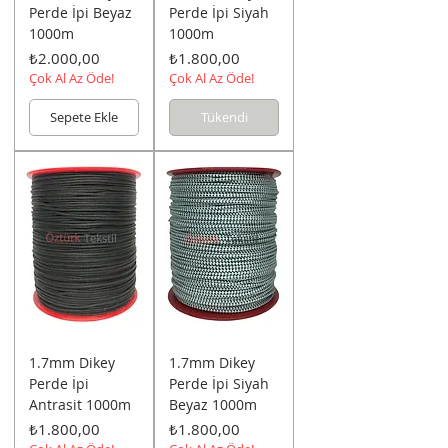
Perde İpi Beyaz
Perde İpi Siyah
1000m
1000m
Fiyat
Fiyat
₺2.000,00
₺1.800,00
Çok Al Az Öde!
Çok Al Az Öde!
Sepete Ekle
Tükendi
1.7mm Dikey
1.7mm Dikey
Perde İpi
Perde İpi Siyah
Antrasit 1000m
Beyaz 1000m
Fiyat
Fiyat
₺1.800,00
₺1.800,00