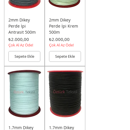
2mm Dikey
2mm Dikey
Perde İpi
Perde İpi Krem
Antrasit 500m
500m
Fiyat
Fiyat
₺2.000,00
₺2.000,00
Çok Al Az Öde!
Çok Al Az Öde!
Sepete Ekle
Sepete Ekle
1.7mm Dikey
1.7mm Dikey